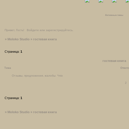
Активные темы
Привет, Гость!
Войдите
или
зарегистрируйтесь
.
»
Moloko Studio
»
гостевая книга
Страница:
1
гостевая книга
Тема
Ответ
Отзывы, предложения, жалобы
*mix
2
Страница:
1
»
Moloko Studio
»
гостевая книга